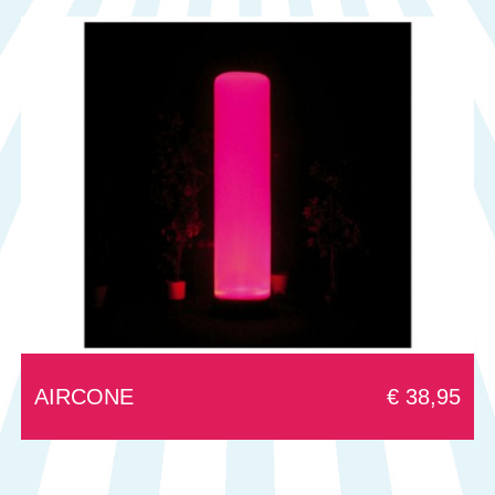
AIRCONE
€ 38,95