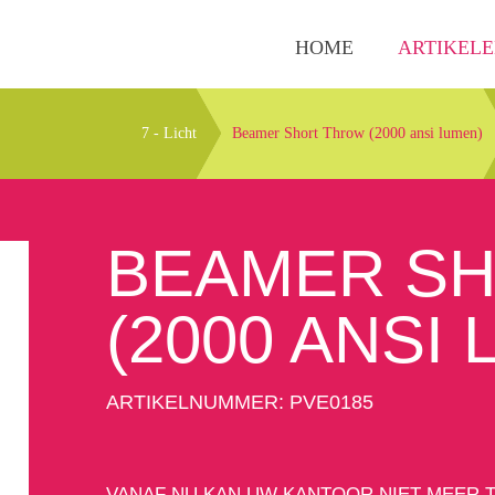
HOME
ARTIKEL
7 - Licht
Beamer Short Throw (2000 ansi lumen)
BEAMER S
(2000 ANSI
ARTIKELNUMMER: PVE0185
VANAF NU KAN UW KANTOOR NIET MEER T