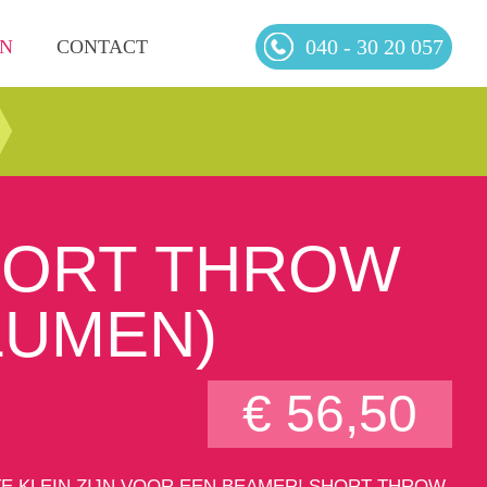
040 - 30 20 057
EN
CONTACT
HORT THROW
 LUMEN)
€ 56,50
E KLEIN ZIJN VOOR EEN BEAMER! SHORT-THROW