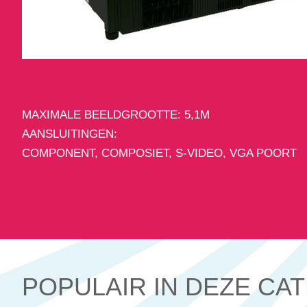
MAXIMALE BEELDGROOTTE: 5,1M
AANSLUITINGEN:
COMPONENT, COMPOSIET, S-VIDEO, VGA POORT
POPULAIR IN DEZE CA