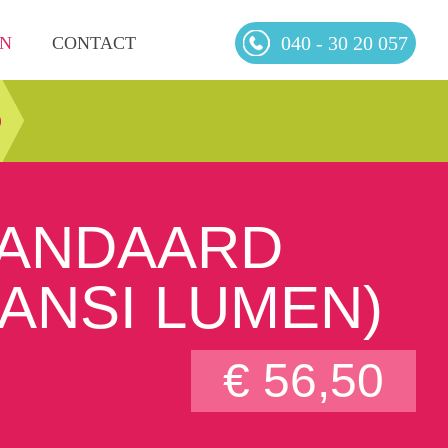
040 - 30 20 057
EN
CONTACT
)
TANDAARD
 ANSI LUMEN)
€ 56,50