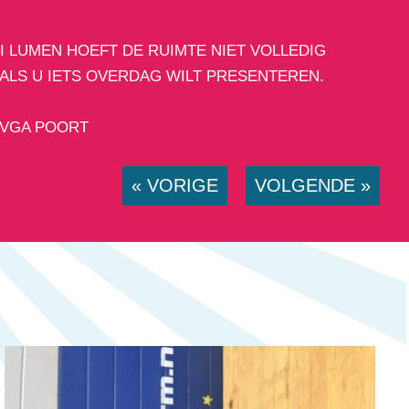
I LUMEN HOEFT DE RUIMTE NIET VOLLEDIG
 ALS U IETS OVERDAG WILT PRESENTEREN.
 VGA POORT
« VORIGE
VOLGENDE »