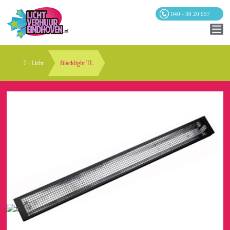
040 - 30 20 057
7 - Licht
Blacklight TL